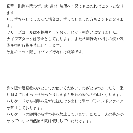
直撃、跳弾を問わず、銃･身体･装備へ１発でも当たればヒットとなり
ます。
味方撃ちをしてしまった場合は、撃ってしまった方もヒットとなりま
す。
フリーズコールは不採用としており、ヒット判定とはなりません。
ナイフアタックは禁止としております、また格闘行為や相手の銃や装
備を掴む行為を禁止いたします。
故意のヒット隠し（ゾンビ行為）は厳禁です。
バリケード
身を隠す遮蔽物のみとしてお使いください。わざとぶつかったり、乗
り越えてしまったり登ったりしますと思わぬ怪我の原因となります。
バリケードから相手を見ずに銃だけを出して撃つブラインドファイア
を禁止しております。
バリケードの隙間から撃つ事を禁止しています。ただし、人の手がか
かっていない自然物の間は使用していただけます。