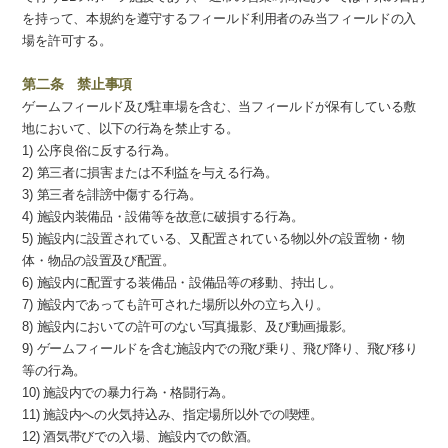
を持って、本規約を遵守するフィールド利用者のみ当フィールドの入
場を許可する。
第二条 禁止事項
ゲームフィールド及び駐車場を含む、当フィールドが保有している敷
地において、以下の行為を禁止する。
1) 公序良俗に反する行為。
2) 第三者に損害または不利益を与える行為。
3) 第三者を誹謗中傷する行為。
4) 施設内装備品・設備等を故意に破損する行為。
5) 施設内に設置されている、又配置されている物以外の設置物・物
体・物品の設置及び配置。
6) 施設内に配置する装備品・設備品等の移動、持出し。
7) 施設内であっても許可された場所以外の立ち入り。
8) 施設内においての許可のない写真撮影、及び動画撮影。
9) ゲームフィールドを含む施設内での飛び乗り、飛び降り、飛び移り
等の行為。
10) 施設内での暴力行為・格闘行為。
11) 施設内への火気持込み、指定場所以外での喫煙。
12) 酒気帯びでの入場、施設内での飲酒。