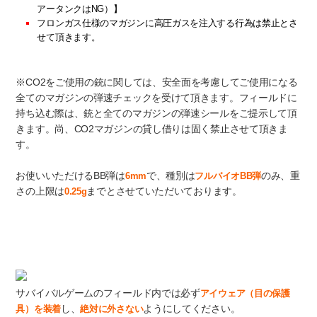
アータンクはNG）】
フロンガス仕様のマガジンに高圧ガスを注入する行為は禁止とさ
せて頂きます。
※CO2をご使用の銃に関しては、安全面を考慮してご使用になる
全てのマガジンの弾速チェックを受けて頂きます。フィールドに
持ち込む際は、銃と全てのマガジンの弾速シールをご提示して頂
きます。尚、CO2マガジンの貸し借りは固く禁止させて頂きま
す。
お使いいただけるBB弾は
で、種別は
のみ、重
6mm
フルバイオBB弾
さの上限は
までとさせていただいております。
0.25g
アイウェア（目の保護具）
サバイバルゲームのフィールド内では必ず
アイウェア（目の保護
し、
ようにしてください。
具）を装着
絶対に外さない