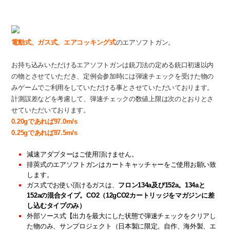
エアソフトガンについて
電動式、ガス式、エアコッキング式
のエアソフトガン。
お持ち込みいただけるエアソフトガンは銃刀法の定める銃口初速以内
の物とさせていただき、定例会参加時には弾速チェックを受けた物の
みゲームでご利用をしていただける事とさせていただいております。
計測誤差などを考慮して、弾速チェックの数値上限は次のとおりとさ
せていただいております。
0.20gであれば97.0m/s
0.25gであれば87.5m/s
減速アダプターはご使用頂けません。
排莢式のエアソフトガンはカートキャッチャーをご使用お願い致
します。
ガス式でお使い頂けるガスは、
フロン134a及び152a。134aと
152aの混合タイプ。CO2（12gCO2カートリッジをマガジンに差
し込むタイプのみ）
外部ソース式【出力を最大にした状態で弾速チェックをクリアし
た物のみ、サンプロジェクト（日本製に限定。自作、海外製、エ