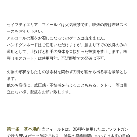
その他
セイフティエリア、フィールドは火気厳禁です。喫煙の際は喫煙スペ
ースをお守り下さい。
アルコールの類をお召しになってのゲームは出来ません。
ハンドグレネードはご使用いただけますが、腰より下での投擲のみの
運用として、上投げと相手の身体を直接狙った投擲を禁止します。榴
弾（モスカート）は使用可能。至近距離での発破は不可。
刃物の形状をしたものは素材を問わず刀身が鞘から出る事を厳禁とし
ます。
他のお客様に、威圧感・不快感を与えることもある、タトゥー等は目
立たない様、配慮をお願い致します。
利用規約
第一条 基本規約
当フィールドは、BB弾を使用したエアソフトガン
で行うBBスポーツ施設であり、 通常の営業時間においては本来の目的