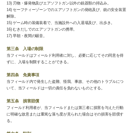
13) 刃物・爆発物及びエアソフトガン以外の銃器類の持込み。
14) セーフティーゾーンでのエアソフトガンの発砲及び、銃の安全装置
解除。
15) ゲーム時の装備装着で、当施設外への入退場及び、出歩き。
16) むきだしでのエアソフトガンの携帯。
17) 早朝・夜間の騒音。
第三条 入場の制限
当フィールドはフィールド利用者に対し、必要に応じてその同意を得
ずに、入場を制限することができる。
第四条 免責事項
当フィールド内で発生した盗難、怪我、事故、その他のトラブルにつ
いて、当フィールドは一切の責任を負わないものとする。
第五条 損害賠償
フィールド利用者が、当フィールドまたは第三者に損害を与えた行動
に明確な故意または重篤な落ち度が見られた場合はその損害を賠償す
る。